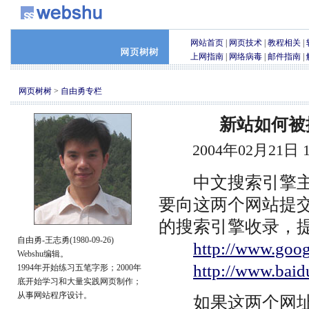
网站首页
|
网页技术
|
教程相关
|
上网指南
|
网络病毒
|
邮件指南
|
网页树树
>
自由勇专栏
新站如何被
2004年02月21日
中文搜索引擎主要是
要向这两个网站提
的搜索引擎收录，
自由勇-王志勇(1980-09-26)
http://www.goog
Webshu编辑。
http://www.baid
1994年开始练习五笔字形；2000年
底开始学习和大量实践网页制作；
从事网站程序设计。
如果这两个网址将来