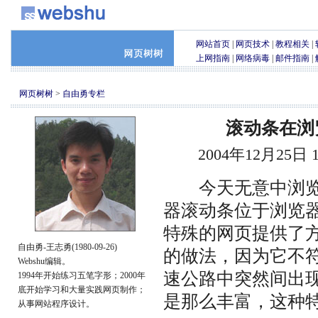
网站首页
|
网页技术
|
教程相关
|
上网指南
|
网络病毒
|
邮件指南
|
网页树树
>
自由勇专栏
滚动条在浏
2004年12月25日
今天无意中浏览
器滚动条位于浏览
特殊的网页提供了
自由勇-王志勇(1980-09-26)
的做法，因为它不
Webshu编辑。
速公路中突然间出
1994年开始练习五笔字形；2000年
底开始学习和大量实践网页制作；
是那么丰富，这种
从事网站程序设计。