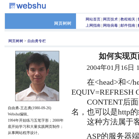
网站首页
|
网页技术
|
教程相关
|
上网指南
|
网络病毒
|
邮件指南
|
网页树树
>
自由勇专栏
如何实现页
2004年01月16日
在<head>和</he
EQUIV=REFRESH CO
CONTENT后面
自由勇-王志勇(1980-09-26)
名，也可以是http
Webshu编辑。
这种方法属于客
1994年开始练习五笔字形；2000年
底开始学习和大量实践网页制作；
从事网站程序设计。
ASP的服务器端跳转语句