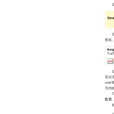
进入
出现很
排名
这个
后点
ran
月内
Tra
数量、
如果