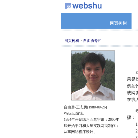
网页树树
>
自由勇专栏
对于
果是
例如
或网
在线
自由勇-王志勇(1980-09-26)
现在
Webshu编辑。
骤：
1994年开始练习五笔字形；2000年
1、
底开始学习和大量实践网页制作；
2、
从事网站程序设计。
3、