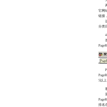
再回到刚
它网
链接
这些
分类
首先
Pag
Pag
Pag
5以上
客
通过
Pa
排名在