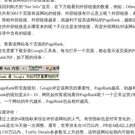
3、查看该网站的外部链接数量。
才的“Site Info”这页，在下方能看到外部链接的数量，例如：Other sites that 
站共有5061个页面有该网站的链接。外部链接有什么意义呢？外部链接
，简称外部链接。外部链接越多，就越利于提高该网站的PageRank，越
外部链接是从哪里来的呢？不仅仅是友情链接，而是外部网站对该网站
目录中含有的链接。
4、查看该网站各个页面的PageRank。
需要下载安装Google工具条。每当打开一个页面，都会显示该页面的Pag
eRank为8，如下图的绿条：
eRank即页面级别，Google评定该网页的重要性。PageRank越高，则
eRank的级别是从0～10，网民如何客观地看待PageRank呢？一个正常运营2
。一个网站的年代越长，PageRank也会相对越高。
观评价：
上述的4项指标来综合评价该网站的人气。有些指标也是经常变化的，例如a
geRank是在36天做一次调整。通常，世界排名在10万以内，PR在4或4
150万以内，Traffic Details各参数呈上升趋势，说明该网站短期