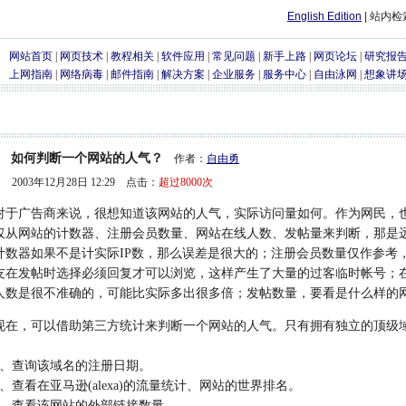
English Edition
| 站内
网站首页
|
网页技术
|
教程相关
|
软件应用
|
常见问题
|
新手上路
|
网页论坛
|
研究报
上网指南
|
网络病毒
|
邮件指南
|
解决方案
|
企业服务
|
服务中心
|
自由泳网
|
想象讲
如何判断一个网站的人气？
作者：
自由勇
2003年12月28日 12:29 点击：
超过8000次
广告商来说，很想知道该网站的人气，实际访问量如何。作为网民，也
仅从网站的计数器、注册会员数量、网站在线人数、发帖量来判断，那是
计数器如果不是计实际IP数，那么误差是很大的；注册会员数量仅作参考
友在发帖时选择必须回复才可以浏览，这样产生了大量的过客临时帐号；在线人
人数是很不准确的，可能比实际多出很多倍；发帖数量，要看是什么样的
，可以借助第三方统计来判断一个网站的人气。只有拥有独立的顶级域
查询该域名的注册日期。
查看在亚马逊(alexa)的流量统计、网站的世界排名。
查看该网站的外部链接数量。