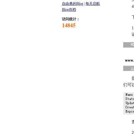
自由勇的Blog
|
每天启航
4、查
Blog存档
下面
访问统计：
14845
请进
提示
们可以
查看
2、