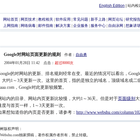
English Edition
| 站内
网站首页
|
网页技术
|
教程相关
|
软件应用
|
常见问题
|
新手上路
|
网页论坛
|
研究报
上网指南
|
网络病毒
|
邮件指南
|
解决方案
|
企业服务
|
服务中心
|
自由泳网
|
想象讲
Google对网站页面更新的规则
作者：
自由勇
2004年01月28日 11:42 点击：
超过8000次
ogle的对网站的更新、排名规则经常在变。最近的情况可以看出，Goog
，大约1～3天更新一次。这里的首页，指的是独立的域名，顶级域名或二级域名
o.aaa.com，Google对此更新较频繁。
内的目录、网站内页更新比较慢，大约1～36天。但是对于
页面级别
大
速度与首页一样，1～3天更新一次。
想知道你的内页是否更新，请参考：
http://www.webshu.com/column/10
树版权声明：
Webshu.com独家撰稿，著作权属作者所有，禁止转载。