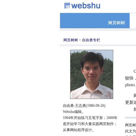
网页树树
>
自由勇专栏
Go
较快
phot
网站
更新
自由勇-王志勇(1980-09-26)
如果
Webshu编辑。
1994年开始练习五笔字形；2000年
底开始学习和大量实践网页制作；
网页树
从事网站程序设计。
此文为