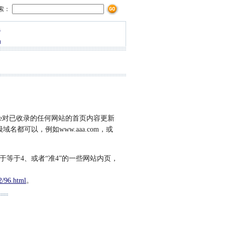
检索：
告
场
le对已收录的任何网站的首页内容更新
都可以，例如www.aaa.com，或
于等于4、或者“准4”的一些网站内页，
2/96.html
。